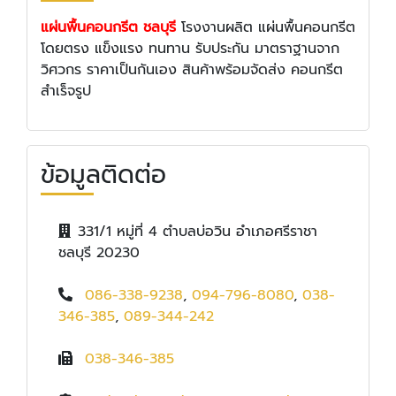
แผ่นพื้นคอนกรีต ชลบุรี
โรงงานผลิต แผ่นพื้นคอนกรีต
โดยตรง แข็งแรง ทนทาน รับประกัน มาตราฐานจาก
วิศวกร ราคาเป็นกันเอง สินค้าพร้อมจัดส่ง คอนกรีต
สำเร็จรูป
ข้อมูลติดต่อ
331/1 หมู่ที่ 4 ตำบลบ่อวิน อำเภอศรีราชา
ชลบุรี 20230
086-338-9238
,
094-796-8080
,
038-
346-385
,
089-344-242
038-346-385