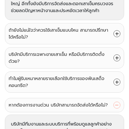
ใหญ่ อีกทั้งยังมีบริการจัดส่งและตอกเสาเข็มครบวงจร
ช่วยลดปัญหาหน้างานและประหยัดเวลาให้ลูกค้า
ถ้ายังไม่แน่ใจว่าควรใช้เสาเข็มแบบไหน สามารถปรึกษา
ได้หรือไม่?
บริษัทมีบริการเฉพาะขายเสาเข็ม หรือมีบริการติดตั้ง
ด้วย?
ทำไมผู้รับเหมาหลายรายเลือกใช้บริการของพันเสด็จ
คอนกรีต?
หากต้องการงานด่วน บริษัทสามารถจัดส่งได้หรือไม่?
บริษัทมีทีมงานและระบบบริการที่พร้อมดูแลลูกค้าอย่าง