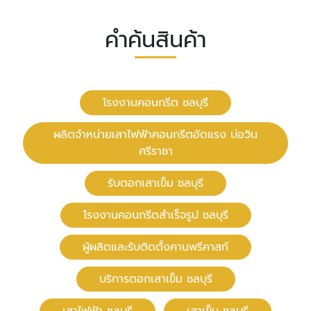
คำค้นสินค้า
โรงงานคอนกรีต ชลบุรี
ผลิตจำหน่ายเสาไฟฟ้าคอนกรีตอัดแรง บ่อวิน
ศรีราชา
รับตอกเสาเข็ม ชลบุรี
โรงงานคอนกรีตสำเร็จรูป ชลบุรี
ผู้ผลิตและรับติดตั้งคานพรีคาสท์
บริการตอกเสาเข็ม ชลบุรี
เสาไฟฟ้า ชลบุรี
เสาเข็ม ชลบุรี