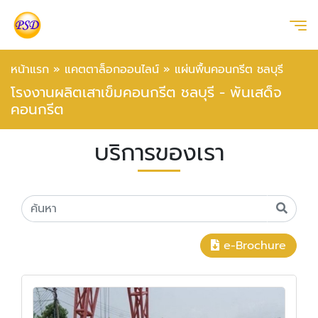
หน้าแรก
»
แคตตาล็อกออนไลน์
»
แผ่นพื้นคอนกรีต ชลบุรี
โรงงานผลิตเสาเข็มคอนกรีต ชลบุรี - พันเสด็จ
คอนกรีต
บริการของเรา
e-Brochure