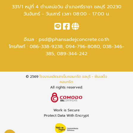
331/1 หมู่ที่ 4 ตำบลบ่อวิน อำเภอศรีราชา ชลบุรี 20230
วันจันทร์ - วันเสาร์ เวลา 08:00 - 17:00 น.
อีเมล :
psd@phansadejconcrete.co.th
โทรศัพท์ :
086-338-9238
,
094-796-8080
,
038-346-
385
,
089-344-242
© 2569
โรงงานผลิตเสาเข็มคอนกรีต ชลบุรี - พันเสด็จ
คอนกรีต
All rights reserved.
Work is Secure
Protect Data With Encrypt