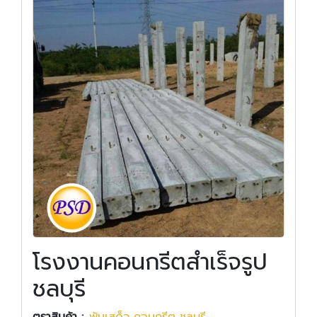
โรงงานคอนกรีตสำเร็จรูป
ชลบุรี