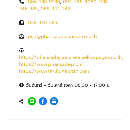
086-338-9238
,
094-796-8080
,
038-
346-385
,
089-344-242
038-346-385
psd@phansadejconcrete.co.th
https://phansadejconcrete.yellowpages.co.th
,
https://www.phansadej.com
,
https://www.เสาเข็มคอนกรีต.com
วันจันทร์ - วันเสาร์ เวลา 08:00 - 17:00 น.