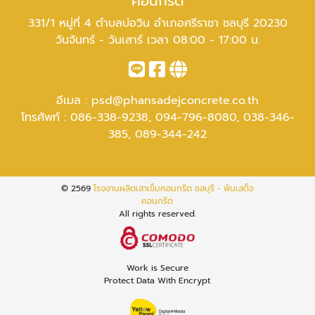
คอนกรีต
331/1 หมู่ที่ 4 ตำบลบ่อวิน อำเภอศรีราชา ชลบุรี 20230
วันจันทร์ - วันเสาร์ เวลา 08:00 - 17:00 น.
อีเมล :
psd@phansadejconcrete.co.th
โทรศัพท์ :
086-338-9238
,
094-796-8080
,
038-346-
385
,
089-344-242
© 2569
โรงงานผลิตเสาเข็มคอนกรีต ชลบุรี - พันเสด็จ
คอนกรีต
All rights reserved.
Work is Secure
Protect Data With Encrypt